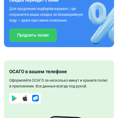
Скидка переедет с вами
Для продления подберём вариант, где
сохранится ваша скидка за безаварийную
езду — даже при смене компании.
Продлить полис
ОСАГО в вашем телефоне
Оформляйте ОСАГО за несколько минут и храните полис
в приложении. Все данные всегда под рукой.