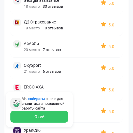
Georgia assistance
5.0
18 место
30 отзывов
Д2 Страхование
5.0
19 место
10 отзывов
АйАйСи
5.0
20 место
7 отзывов
OxySport
5.0
21 место
6 отзывов
ERGO AXA
5.0
22 место
2 отзыва
Мы
собираем
cookie для
аналитики и правильной
Oxy Travel Premium
работы
сайта
5.0
23 место
1 отзыв
Окей
УралСиб