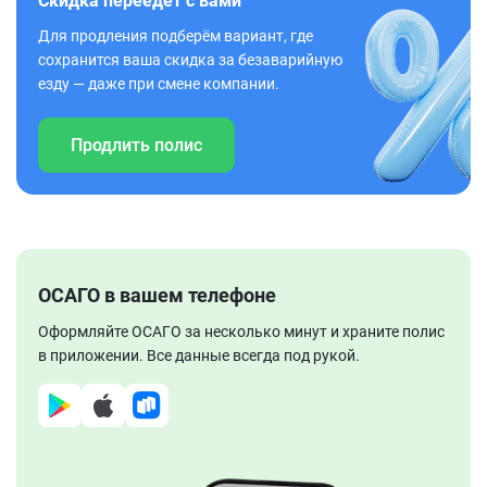
Скидка переедет с вами
Для продления подберём вариант, где
сохранится ваша скидка за безаварийную
езду — даже при смене компании.
Продлить полис
ОСАГО в вашем телефоне
Оформляйте ОСАГО за несколько минут и храните полис
в приложении. Все данные всегда под рукой.