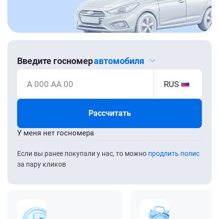
Введите госномер
автомобиля
А 000 АА 00
RUS
Рассчитать
У меня нет госномера
Если вы ранее покупали у нас, то можно
продлить полис
за пару кликов