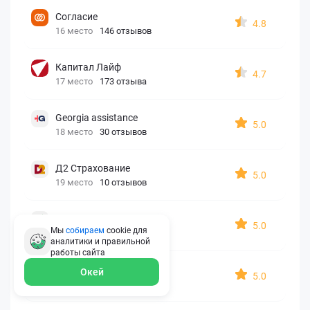
Согласие
4.8
16 место
146 отзывов
Капитал Лайф
4.7
17 место
173 отзыва
Georgia assistance
5.0
18 место
30 отзывов
Д2 Страхование
5.0
19 место
10 отзывов
АйАйСи
5.0
Мы
собираем
cookie для
20 место
7 отзывов
аналитики и правильной
работы
сайта
OxySport
Окей
5.0
21 место
6 отзывов