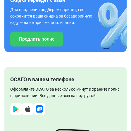
Скидка переедет с вами
Для продления подберём вариант, где
сохранится ваша скидка за безаварийную
езду — даже при смене компании.
Продлить полис
ОСАГО в вашем телефоне
Оформляйте ОСАГО за несколько минут и храните полис
в приложении. Все данные всегда под рукой.