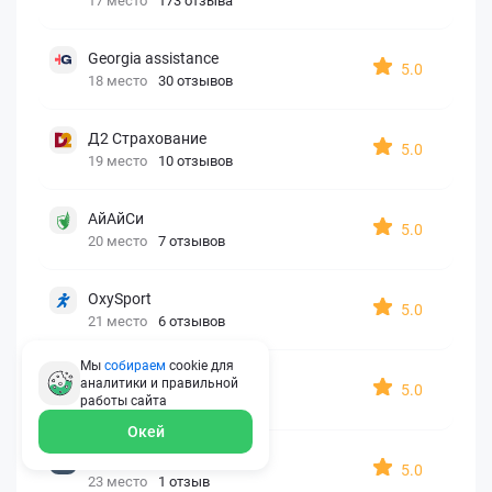
17 место
173 отзыва
Georgia assistance
5.0
18 место
30 отзывов
Д2 Страхование
5.0
19 место
10 отзывов
АйАйСи
5.0
20 место
7 отзывов
OxySport
5.0
21 место
6 отзывов
Мы
собираем
cookie для
ERGO AXA
аналитики и правильной
5.0
22 место
2 отзыва
работы
сайта
Окей
Oxy Travel Premium
5.0
23 место
1 отзыв