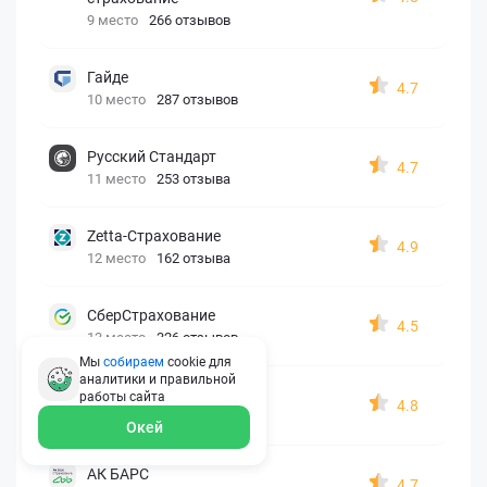
9 место
266 отзывов
Гайде
4.7
10 место
287 отзывов
Русский Стандарт
4.7
11 место
253 отзыва
Zetta-Страхование
4.9
12 место
162 отзыва
СберСтрахование
4.5
13 место
326 отзывов
Мы
собираем
cookie для
аналитики и правильной
Евроинс
работы
сайта
4.8
14 место
187 отзывов
Окей
АК БАРС
4.7