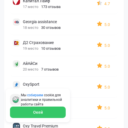
Капитал Лайф
4.7
17 место
173 отзыва
Georgia assistance
5.0
18 место
30 отзывов
Д2 Страхование
5.0
19 место
10 отзывов
АйАйСи
5.0
20 место
7 отзывов
OxySport
5.0
21 место
6 отзывов
Мы
собираем
cookie для
аналитики и правильной
работы
сайта
ERGO AXA
5.0
22 место
2 отзыва
Окей
Oxy Travel Premium