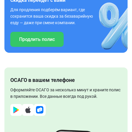
Скидка переедет с вами
Для продления подберём вариант, где
сохранится ваша скидка за безаварийную
езду — даже при смене компании.
Продлить полис
ОСАГО в вашем телефоне
Оформляйте ОСАГО за несколько минут и храните полис
в приложении. Все данные всегда под рукой.