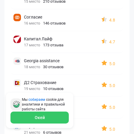
15 место
210 отзывов
Согласие
4.8
16 место
146 отзывов
Капитал Лайф
4.7
17 место
173 отзыва
Georgia assistance
5.0
18 место
30 отзывов
Д2 Страхование
5.0
19 место
10 отзывов
Мы
собираем
cookie для
АйАйСи
аналитики и правильной
5.0
работы
сайта
20 место
7 отзывов
Окей
OxySport
5.0
21 место
6 отзывов