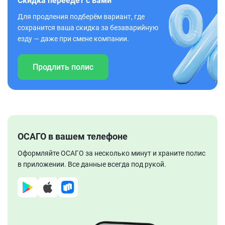
Скидка переедет с вами
Для продления подберём вариант, где
сохранится ваша скидка за безаварийную
езду — даже при смене компании.
Продлить полис
ОСАГО в вашем телефоне
Оформляйте ОСАГО за несколько минут и храните полис
в приложении. Все данные всегда под рукой.