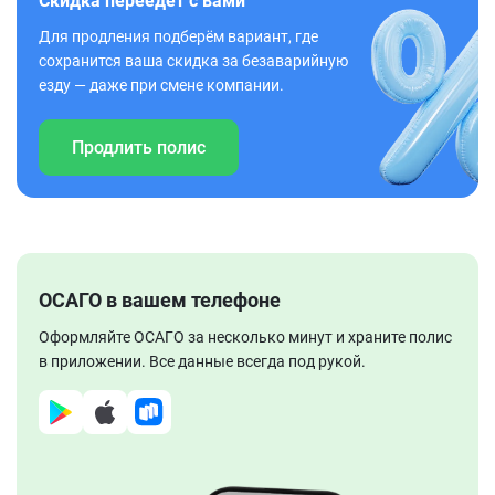
Скидка переедет с вами
Для продления подберём вариант, где
сохранится ваша скидка за безаварийную
езду — даже при смене компании.
Продлить полис
ОСАГО в вашем телефоне
Оформляйте ОСАГО за несколько минут и храните полис
в приложении. Все данные всегда под рукой.