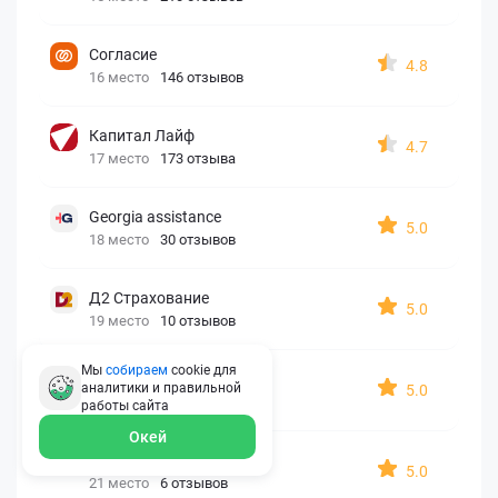
Согласие
4.8
16 место
146 отзывов
Капитал Лайф
4.7
17 место
173 отзыва
Georgia assistance
5.0
18 место
30 отзывов
Д2 Страхование
5.0
19 место
10 отзывов
Мы
собираем
cookie для
АйАйСи
аналитики и правильной
5.0
20 место
7 отзывов
работы
сайта
Окей
OxySport
5.0
21 место
6 отзывов