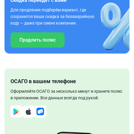
Скидка переедет с вами
Для продления подберём вариант, где
сохранится ваша скидка за безаварийную
езду — даже при смене компании.
Продлить полис
ОСАГО в вашем телефоне
Оформляйте ОСАГО за несколько минут и храните полис
в приложении. Все данные всегда под рукой.