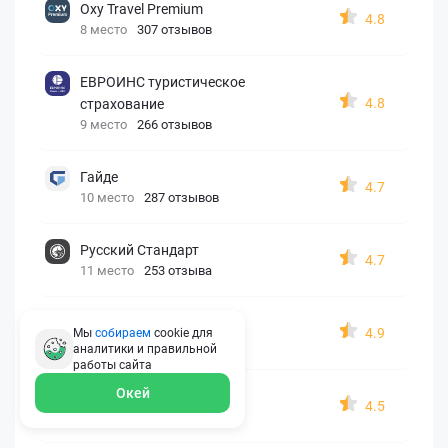
Oxy Travel Premium
4.8
8 место
307 отзывов
ЕВРОИНС туристическое
4.8
страхование
9 место
266 отзывов
Гайде
4.7
10 место
287 отзывов
Русский Стандарт
4.7
11 место
253 отзыва
Zetta-Страхование
4.9
Мы
собираем
cookie для
12 место
162 отзыва
аналитики и правильной
работы
сайта
Окей
СберСтрахование
4.5
13 место
326 отзывов