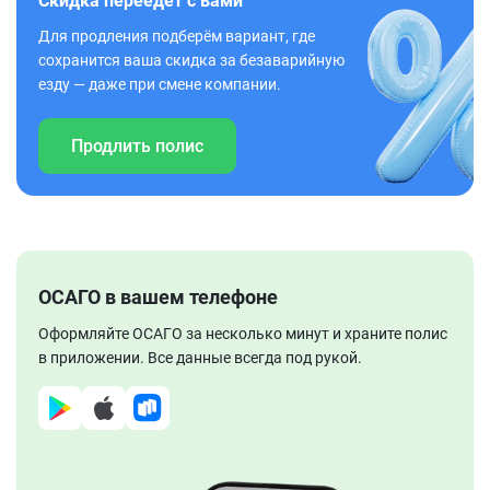
Скидка переедет с вами
Для продления подберём вариант, где
сохранится ваша скидка за безаварийную
езду — даже при смене компании.
Продлить полис
ОСАГО в вашем телефоне
Оформляйте ОСАГО за несколько минут и храните полис
в приложении. Все данные всегда под рукой.