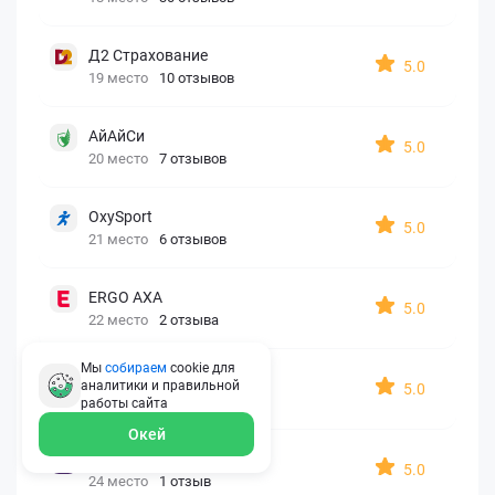
Д2 Страхование
5.0
19 место
10 отзывов
АйАйСи
5.0
20 место
7 отзывов
OxySport
5.0
21 место
6 отзывов
ERGO AXA
5.0
22 место
2 отзыва
Мы
собираем
cookie для
Oxy Travel Premium
аналитики и правильной
5.0
23 место
1 отзыв
работы
сайта
Окей
УралСиб
5.0
24 место
1 отзыв