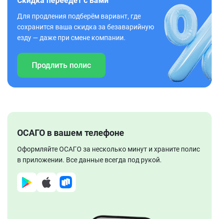
Скидка переедет с вами
Для продления подберём вариант, где
сохранится ваша скидка за безаварийную
езду — даже при смене компании.
Продлить полис
ОСАГО в вашем телефоне
Оформляйте ОСАГО за несколько минут и храните полис
в приложении. Все данные всегда под рукой.