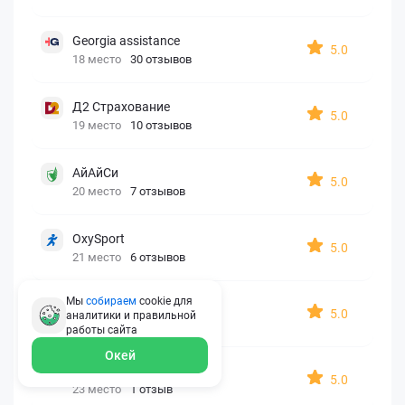
Georgia assistance
5.0
18 место
30 отзывов
Д2 Страхование
5.0
19 место
10 отзывов
АйАйСи
5.0
20 место
7 отзывов
OxySport
5.0
21 место
6 отзывов
Мы
собираем
cookie для
ERGO AXA
5.0
аналитики и правильной
22 место
2 отзыва
работы
сайта
Окей
Oxy Travel Premium
5.0
23 место
1 отзыв