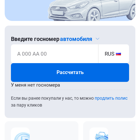
Введите госномер
автомобиля
А 000 АА 00
RUS
Рассчитать
У меня нет госномера
Если вы ранее покупали у нас, то можно
продлить полис
за пару кликов