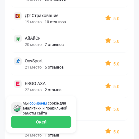
Д2 Страхование
5.0
19 место
10 отзывов
АйАйСи
5.0
20 место
7 отзывов
OxySport
5.0
21 место
6 отзывов
ERGO AXA
5.0
22 место
2 отзыва
Мы
собираем
cookie для
Oxy Travel Premium
аналитики и правильной
5.0
23 место
1 отзыв
работы
сайта
Окей
УралСиб
5.0
24 место
1 отзыв