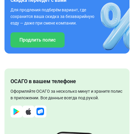
Скидка переедет с вами
Для продления подберём вариант, где
сохранится ваша скидка за безаварийную
езду — даже при смене компании.
Продлить полис
ОСАГО в вашем телефоне
Оформляйте ОСАГО за несколько минут и храните полис
в приложении. Все данные всегда под рукой.