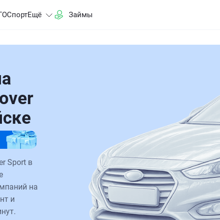
ГО
Спорт
Ещё
Займы
на
over
йске
r Sport в
е
омпаний на
нт и
нут.