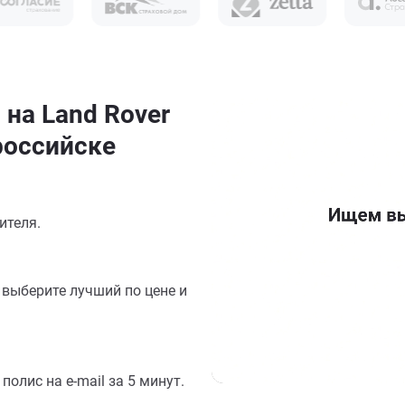
 на Land Rover
российске
ителя.
выберите лучший по цене и
олис на e-mail за 5 минут.