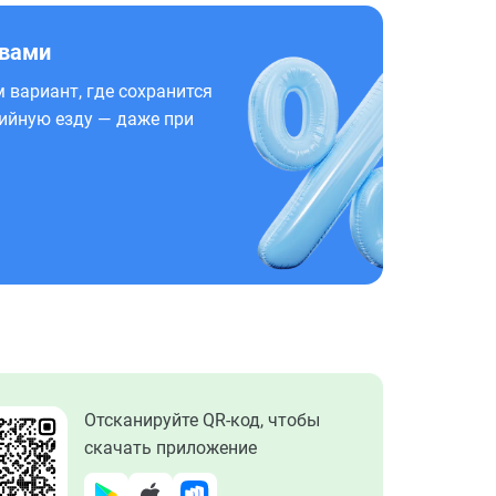
 вами
 вариант, где сохранится
ийную езду — даже при
Отсканируйте QR-код, чтобы
скачать приложение