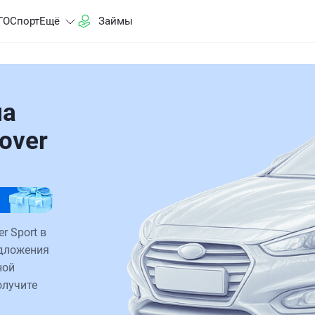
ГО
Спорт
Ещё
Займы
на
over
r Sport в
едложения
ной
олучите