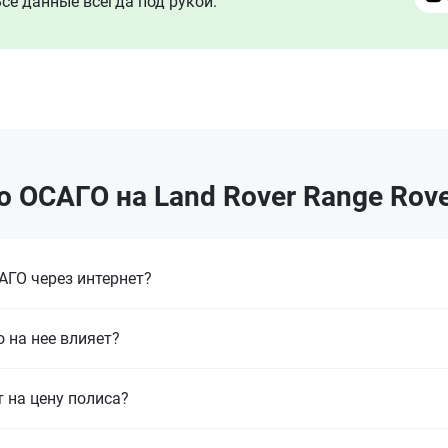
се данные всегда под рукой.
 ОСАГО на Land Rover Range Rove
ГО через интернет?
 на нее влияет?
т на цену полиса?