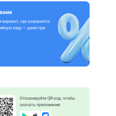
 вами
 вариант, где сохранится
ийную езду — даже при
Отсканируйте QR-код, чтобы
скачать приложение