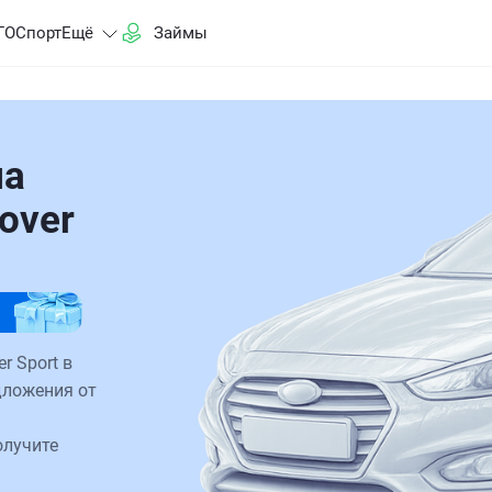
ГО
Спорт
Ещё
Займы
на
over
r Sport в
дложения от
олучите