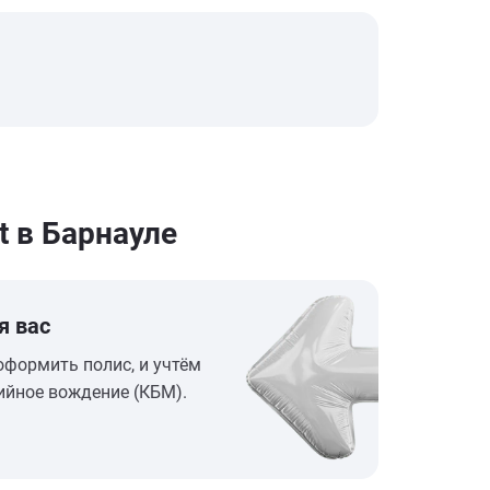
t в Барнауле
я вас
оформить полис, и учтём
ийное вождение (КБМ).