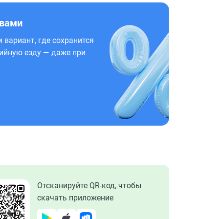
 вами
 вариант, где сохранится
ийную езду — даже при
Отсканируйте QR-код, чтобы
скачать приложение