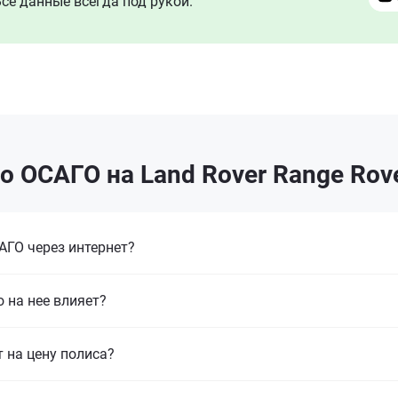
се данные всегда под рукой.
 ОСАГО на Land Rover Range Rove
ГО через интернет?
 на нее влияет?
т на цену полиса?