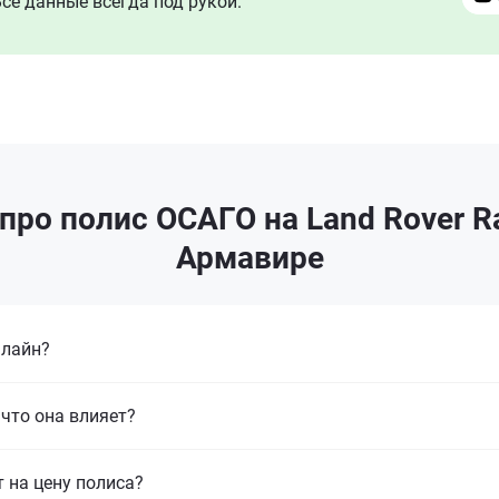
се данные всегда под рукой.
ро полис ОСАГО на Land Rover Ra
Армавире
нлайн?
что она влияет?
т на цену полиса?