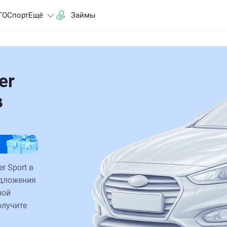
ГО
Спорт
Ещё
Займы
er
в
r Sport в
едложения
ной
олучите