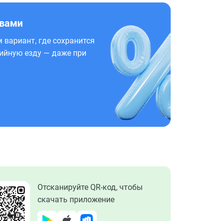
 вами
 вариант, где сохранится
ийную езду — даже при
Отсканируйте QR-код, чтобы
скачать приложение