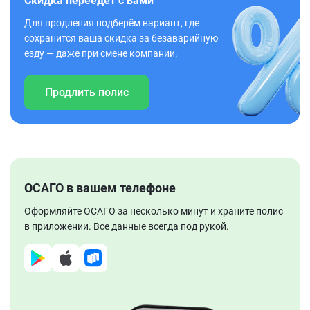
Скидка переедет с вами
Для продления подберём вариант, где
сохранится ваша скидка за безаварийную
езду — даже при смене компании.
Продлить полис
ОСАГО в вашем телефоне
Оформляйте ОСАГО за несколько минут и храните полис
в приложении. Все данные всегда под рукой.