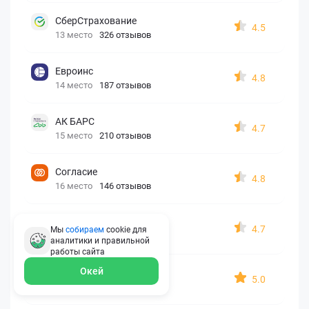
СберСтрахование
4.5
13 место
326 отзывов
Евроинс
4.8
14 место
187 отзывов
АК БАРС
4.7
15 место
210 отзывов
Согласие
4.8
16 место
146 отзывов
Капитал Лайф
4.7
Мы
собираем
cookie для
17 место
173 отзыва
аналитики и правильной
работы
сайта
Окей
Georgia assistance
5.0
18 место
30 отзывов