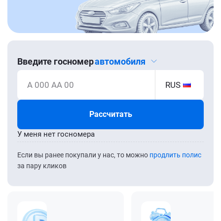
Введите госномер
автомобиля
А 000 АА 00
RUS
Рассчитать
У меня нет госномера
Если вы ранее покупали у нас, то можно
продлить полис
за пару кликов