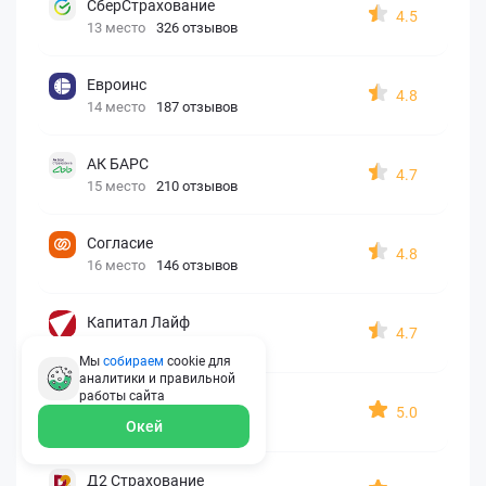
СберСтрахование
4.5
13 место
326 отзывов
Евроинс
4.8
14 место
187 отзывов
АК БАРС
4.7
15 место
210 отзывов
Согласие
4.8
16 место
146 отзывов
Капитал Лайф
4.7
17 место
173 отзыва
Мы
собираем
cookie для
аналитики и правильной
работы
сайта
Georgia assistance
5.0
18 место
30 отзывов
Окей
Д2 Страхование