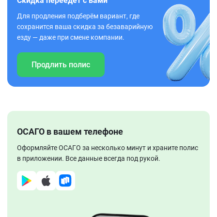
Скидка переедет с вами
Для продления подберём вариант, где
сохранится ваша скидка за безаварийную
езду — даже при смене компании.
Продлить полис
ОСАГО в вашем телефоне
Оформляйте ОСАГО за несколько минут и храните полис
в приложении. Все данные всегда под рукой.