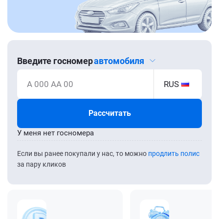
Введите госномер
автомобиля
А 000 АА 00
RUS
Рассчитать
У меня нет госномера
Если вы ранее покупали у нас, то можно
продлить полис
за пару кликов