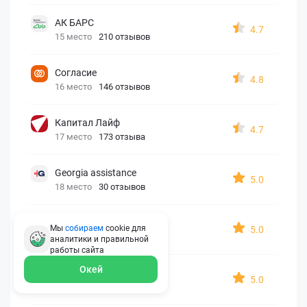
АК БАРС
4.7
15 место
210 отзывов
Согласие
4.8
16 место
146 отзывов
Капитал Лайф
4.7
17 место
173 отзыва
Georgia assistance
5.0
18 место
30 отзывов
Д2 Страхование
Мы
собираем
cookie для
5.0
19 место
10 отзывов
аналитики и правильной
работы
сайта
Окей
АйАйСи
5.0
20 место
7 отзывов