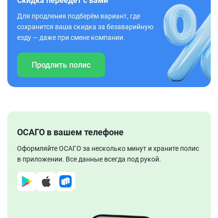
Скидка переедет с вами
Для продления подберём вариант, где
сохранится ваша скидка за безаварийную
езду — даже при смене компании.
Продлить полис
ОСАГО в вашем телефоне
Оформляйте ОСАГО за несколько минут и храните полис
в приложении. Все данные всегда под рукой.