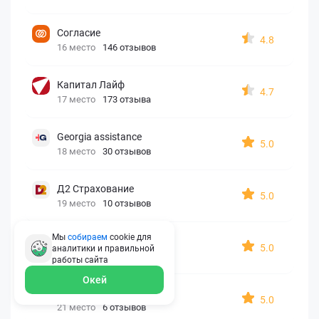
Согласие
4.8
16 место
146 отзывов
Капитал Лайф
4.7
17 место
173 отзыва
Georgia assistance
5.0
18 место
30 отзывов
Д2 Страхование
5.0
19 место
10 отзывов
Мы
собираем
cookie для
АйАйСи
5.0
аналитики и правильной
20 место
7 отзывов
работы
сайта
Окей
OxySport
5.0
21 место
6 отзывов