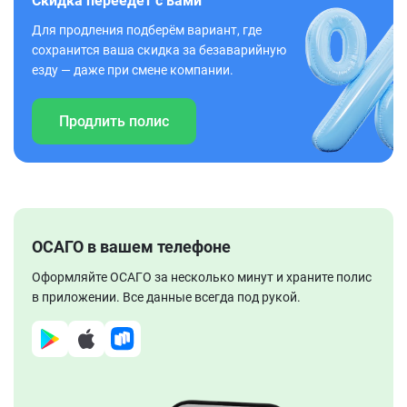
Скидка переедет с вами
Для продления подберём вариант, где
сохранится ваша скидка за безаварийную
езду — даже при смене компании.
Продлить полис
ОСАГО в вашем телефоне
Оформляйте ОСАГО за несколько минут и храните полис
в приложении. Все данные всегда под рукой.