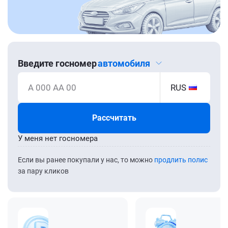
Введите госномер
автомобиля
А 000 АА 00
RUS
Рассчитать
У меня нет госномера
Если вы ранее покупали у нас, то можно
продлить полис
за пару кликов