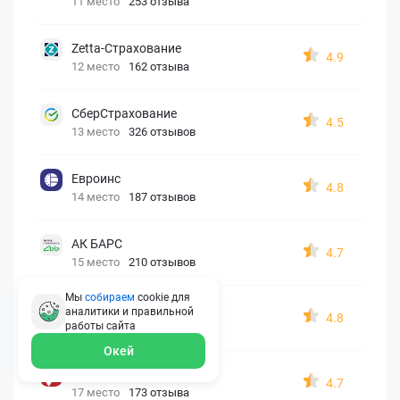
11 место
253 отзыва
Zetta-Страхование
4.9
12 место
162 отзыва
СберСтрахование
4.5
13 место
326 отзывов
Евроинс
4.8
14 место
187 отзывов
АК БАРС
4.7
15 место
210 отзывов
Мы
собираем
cookie для
Согласие
аналитики и правильной
4.8
работы
сайта
16 место
146 отзывов
Окей
Капитал Лайф
4.7
17 место
173 отзыва