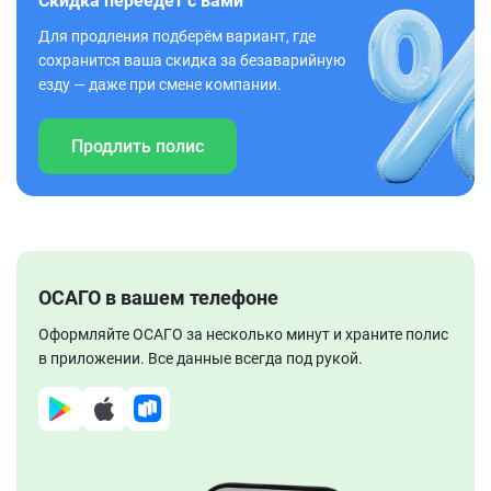
Скидка переедет с вами
Для продления подберём вариант, где
сохранится ваша скидка за безаварийную
езду — даже при смене компании.
Продлить полис
ОСАГО в вашем телефоне
Оформляйте ОСАГО за несколько минут и храните полис
в приложении. Все данные всегда под рукой.