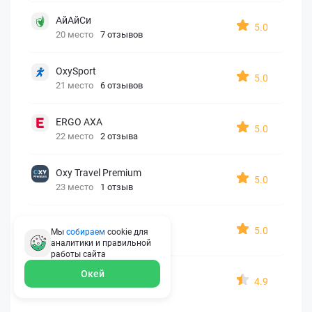
АйАйСи
5.0
20 место
7 отзывов
OxySport
5.0
21 место
6 отзывов
ERGO AXA
5.0
22 место
2 отзыва
Oxy Travel Premium
5.0
23 место
1 отзыв
УралСиб
5.0
Мы
собираем
cookie для
24 место
1 отзыв
аналитики и правильной
работы
сайта
Окей
МАКС
4.9
25 место
15 отзывов