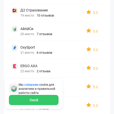
Д2 Страхование
5.0
19 место
10 отзывов
АйАйСи
5.0
20 место
7 отзывов
OxySport
5.0
21 место
6 отзывов
ERGO AXA
5.0
22 место
2 отзыва
Oxy Travel Premium
Мы
собираем
cookie для
5.0
аналитики и правильной
23 место
1 отзыв
работы
сайта
Окей
УралСиб
5.0
24 место
1 отзыв