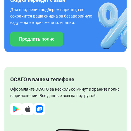
Скидка переедет с вами
Для продления подберём вариант, где
сохранится ваша скидка за безаварийную
езду — даже при смене компании.
Продлить полис
ОСАГО в вашем телефоне
Оформляйте ОСАГО за несколько минут и храните полис
в приложении. Все данные всегда под рукой.