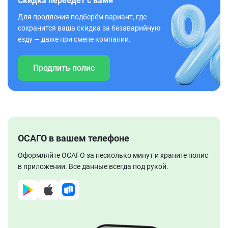
Скидка переедет с вами
Для продления подберём вариант, где
сохранится ваша скидка за безаварийную
езду — даже при смене компании.
Продлить полис
ОСАГО в вашем телефоне
Оформляйте ОСАГО за несколько минут и храните полис
в приложении. Все данные всегда под рукой.