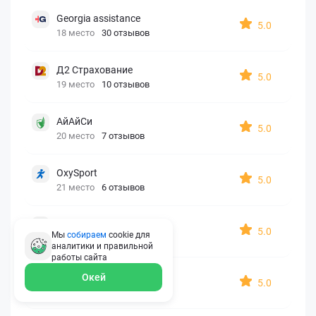
Georgia assistance
5.0
18 место
30 отзывов
Д2 Страхование
5.0
19 место
10 отзывов
АйАйСи
5.0
20 место
7 отзывов
OxySport
5.0
21 место
6 отзывов
ERGO AXA
5.0
Мы
собираем
cookie для
22 место
2 отзыва
аналитики и правильной
работы
сайта
Oxy Travel Premium
Окей
5.0
23 место
1 отзыв