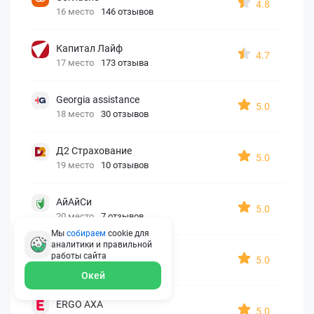
4.8
16 место
146 отзывов
Капитал Лайф
4.7
17 место
173 отзыва
Georgia assistance
5.0
18 место
30 отзывов
Д2 Страхование
5.0
19 место
10 отзывов
АйАйСи
5.0
20 место
7 отзывов
Мы
собираем
cookie для
аналитики и правильной
OxySport
работы
сайта
5.0
21 место
6 отзывов
Окей
ERGO AXA
5.0