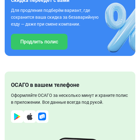
Скидка переедет с вами
Для продления подберём вариант, где
сохранится ваша скидка за безаварийную
езду — даже при смене компании.
Продлить полис
ОСАГО в вашем телефоне
Оформляйте ОСАГО за несколько минут и храните полис
в приложении. Все данные всегда под рукой.