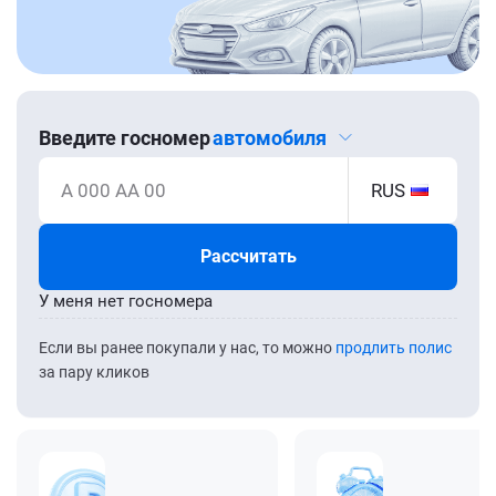
Введите госномер
автомобиля
А 000 АА 00
RUS
Рассчитать
У меня нет госномера
Если вы ранее покупали у нас, то можно
продлить полис
за пару кликов