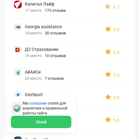
Капитал Лайф
4.7
17 место
173 отзыва
Georgia assistance
5.0
18 место
30 отзывов
Д2 Страхование
5.0
19 место
10 отзывов
АйАйСи
5.0
20 место
7 отзывов
OxySport
5.0
21 место
6 отзывов
Мы
собираем
cookie для
аналитики и правильной
работы
сайта
ERGO AXA
5.0
Окей
22 место
2 отзыва