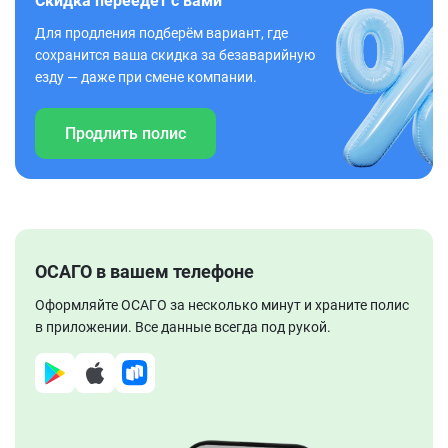
Скидка переедет с вами
Для продления подберём вариант, где
сохранится ваша скидка за безаварийную
езду — даже при смене компании.
Продлить полис
ОСАГО в вашем телефоне
Оформляйте ОСАГО за несколько минут и храните полис
в приложении. Все данные всегда под рукой.