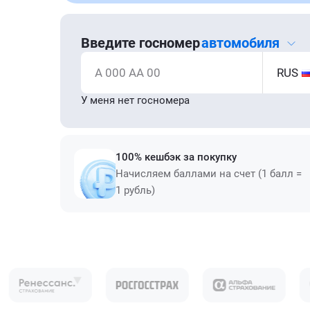
Введите госномер
автомобиля
А 000 АА 00
RUS
У меня нет госномера
100% кешбэк за покупку
Начисляем баллами на счет (1 балл =
1 рубль)