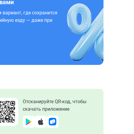
 вами
 вариант, где сохранится
ийную езду — даже при
Отсканируйте QR-код, чтобы
скачать приложение