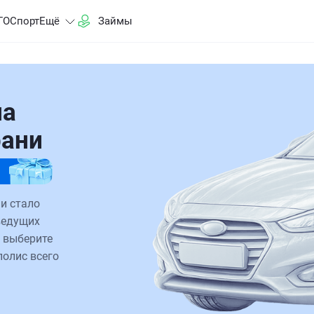
ГО
Спорт
Ещё
Займы
на
рани
и стало
ведущих
 выберите
полис всего