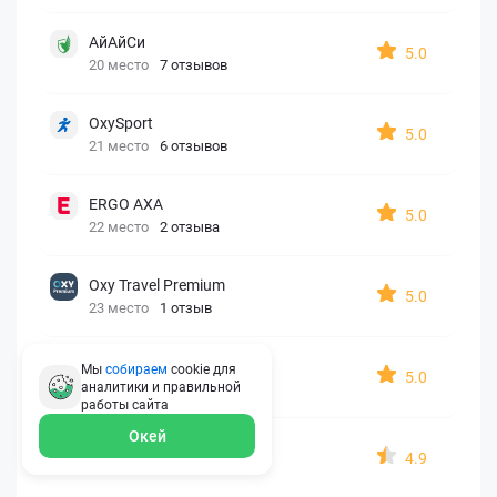
АйАйСи
5.0
20 место
7 отзывов
OxySport
5.0
21 место
6 отзывов
ERGO AXA
5.0
22 место
2 отзыва
Oxy Travel Premium
5.0
23 место
1 отзыв
УралСиб
Мы
собираем
cookie для
5.0
аналитики и правильной
24 место
1 отзыв
работы
сайта
Окей
МАКС
4.9
25 место
15 отзывов