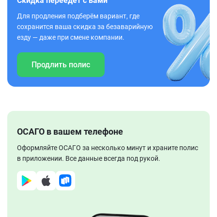
Скидка переедет с вами
Для продления подберём вариант, где
сохранится ваша скидка за безаварийную
езду — даже при смене компании.
Продлить полис
ОСАГО в вашем телефоне
Оформляйте ОСАГО за несколько минут и храните полис
в приложении. Все данные всегда под рукой.