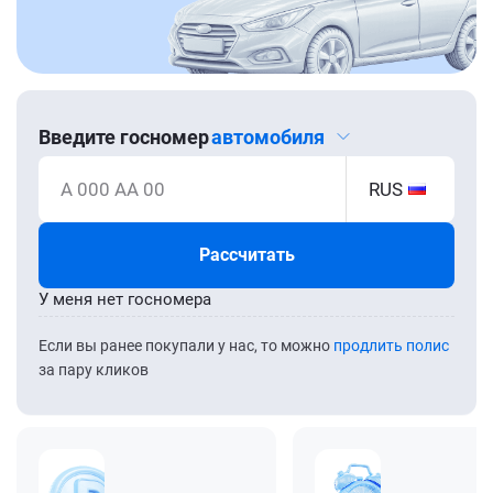
Введите госномер
автомобиля
А 000 АА 00
RUS
Рассчитать
У меня нет госномера
Если вы ранее покупали у нас, то можно
продлить полис
за пару кликов