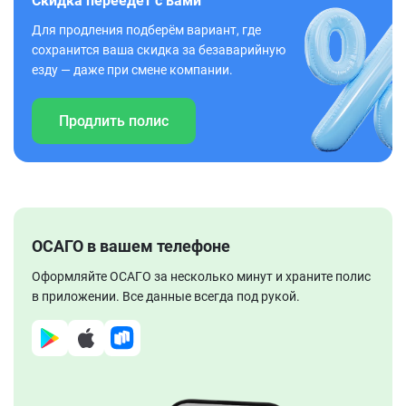
Скидка переедет с вами
Для продления подберём вариант, где
сохранится ваша скидка за безаварийную
езду — даже при смене компании.
Продлить полис
ОСАГО в вашем телефоне
Оформляйте ОСАГО за несколько минут и храните полис
в приложении. Все данные всегда под рукой.