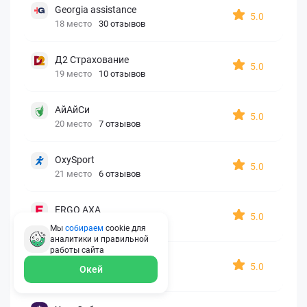
Georgia assistance
5.0
18 место
30 отзывов
Д2 Страхование
5.0
19 место
10 отзывов
АйАйСи
5.0
20 место
7 отзывов
OxySport
5.0
21 место
6 отзывов
ERGO AXA
5.0
22 место
2 отзыва
Мы
собираем
cookie для
аналитики и правильной
работы
сайта
Oxy Travel Premium
5.0
Окей
23 место
1 отзыв