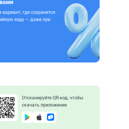
 вами
 вариант, где сохранится
ийную езду — даже при
Отсканируйте QR-код, чтобы
скачать приложение