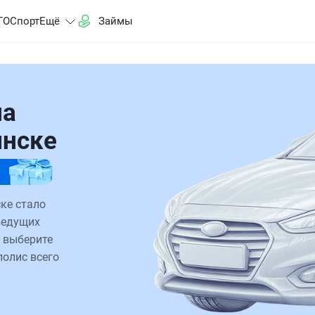
ГО
Спорт
Ещё
Займы
на
инске
ке стало
ведущих
 выберите
полис всего