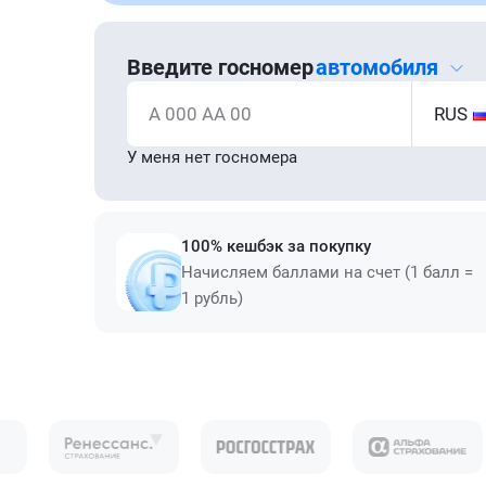
Введите госномер
автомобиля
А 000 АА 00
RUS
У меня нет госномера
100% кешбэк за покупку
Начисляем баллами на счет (1 балл =
1 рубль)