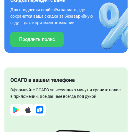
Скидка переедет с вами
Для продления подберём вариант, где
сохранится ваша скидка за безаварийную
езду — даже при смене компании.
Продлить полис
ОСАГО в вашем телефоне
Оформляйте ОСАГО за несколько минут и храните полис
в приложении. Все данные всегда под рукой.