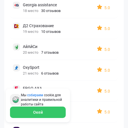
Georgia assistance
5.0
18 место
30 отзывов
Д2 Страхование
5.0
19 место
10 отзывов
АйАйСи
5.0
20 место
7 отзывов
OxySport
5.0
21 место
6 отзывов
ERGO AXA
5.0
22 место
2 отзыва
Мы
собираем
cookie для
аналитики и правильной
работы
сайта
Oxy Travel Premium
5.0
Окей
23 место
1 отзыв