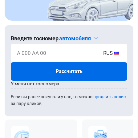
Введите госномер
автомобиля
А 000 АА 00
RUS
Рассчитать
У меня нет госномера
Если вы ранее покупали у нас, то можно
продлить полис
за пару кликов