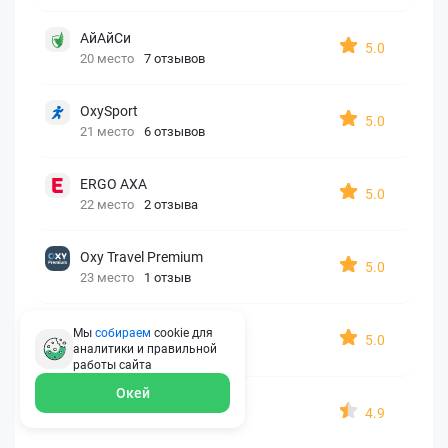
АйАйСи
5.0
20 место
7 отзывов
OxySport
5.0
21 место
6 отзывов
ERGO AXA
5.0
22 место
2 отзыва
Oxy Travel Premium
5.0
23 место
1 отзыв
УралСиб
Мы
собираем
cookie для
5.0
аналитики и правильной
24 место
1 отзыв
работы
сайта
Окей
МАКС
4.9
25 место
15 отзывов