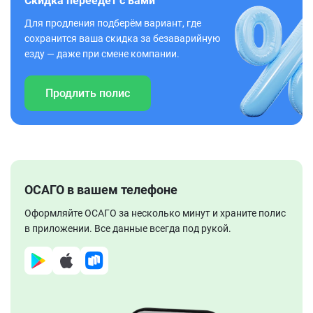
Скидка переедет с вами
Для продления подберём вариант, где
сохранится ваша скидка за безаварийную
езду — даже при смене компании.
Продлить полис
ОСАГО в вашем телефоне
Оформляйте ОСАГО за несколько минут и храните полис
в приложении. Все данные всегда под рукой.