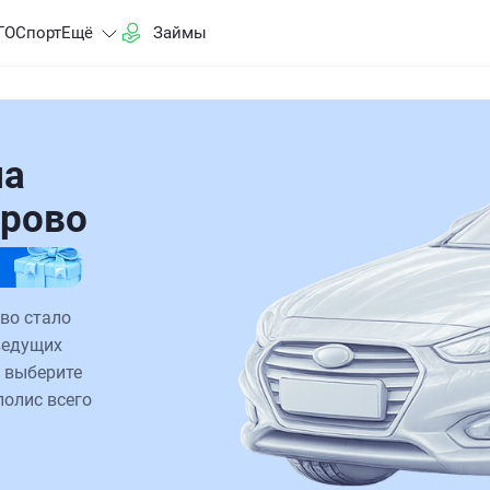
ГО
Спорт
Ещё
Займы
на
ерово
во стало
ведущих
 выберите
полис всего