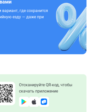
 вами
 вариант, где сохранится
ийную езду — даже при
Отсканируйте QR-код, чтобы
скачать приложение