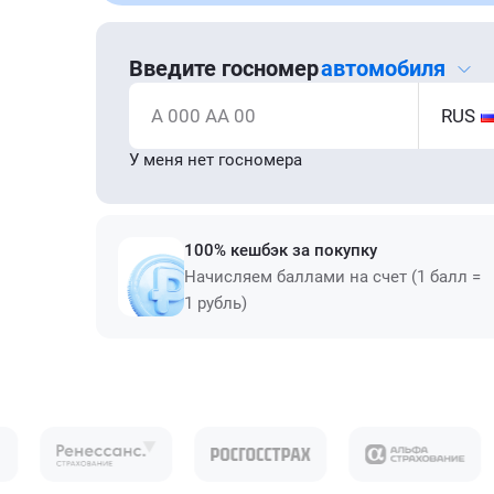
Введите госномер
автомобиля
А 000 АА 00
RUS
У меня нет госномера
100% кешбэк за покупку
Начисляем баллами на счет (1 балл =
1 рубль)