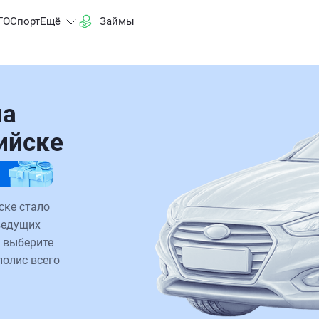
ГО
Спорт
Ещё
Займы
на
ийске
ске стало
ведущих
 выберите
полис всего