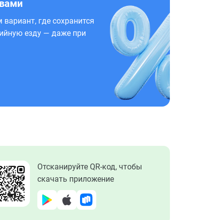
 вами
 вариант, где сохранится
ийную езду — даже при
Отсканируйте QR-код, чтобы
скачать приложение