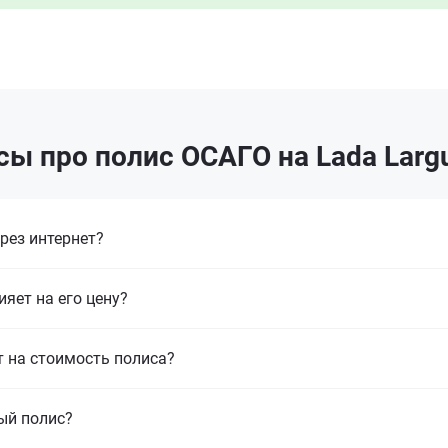
ы про полис ОСАГО на Lada Larg
рез интернет?
ияет на его цену?
т на стоимость полиса?
ый полис?