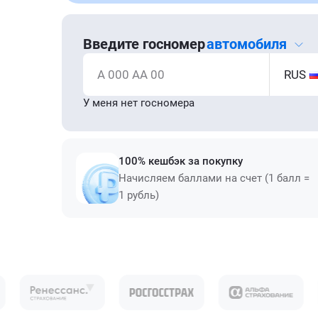
Введите госномер
автомобиля
А 000 АА 00
RUS
У меня нет госномера
100% кешбэк за покупку
Начисляем баллами на счет (1 балл =
1 рубль)