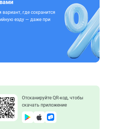
 вами
 вариант, где сохранится
ийную езду — даже при
Отсканируйте QR-код, чтобы
скачать приложение