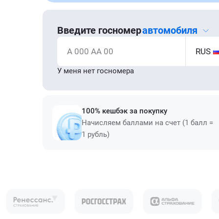
Введите госномер
автомобиля
А 000 АА 00
RUS
У меня нет госномера
100% кешбэк за покупку
Начисляем баллами на счет (1 балл =
1 рубль)