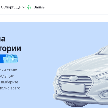
ГО
Спорт
Ещё
Займы
на
тории
рии стало
ведущих
 выберите
полис всего