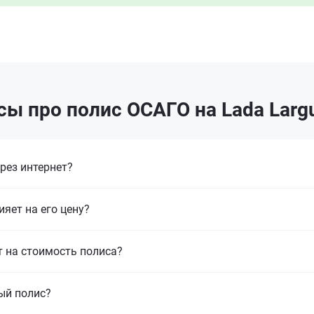
ы про полис ОСАГО на Lada Larg
рез интернет?
ияет на его цену?
т на стоимость полиса?
ый полис?