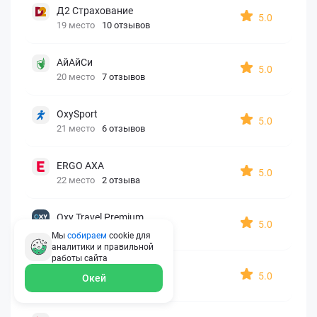
Д2 Страхование
5.0
19 место
10 отзывов
АйАйСи
5.0
20 место
7 отзывов
OxySport
5.0
21 место
6 отзывов
ERGO AXA
5.0
22 место
2 отзыва
Oxy Travel Premium
5.0
23 место
1 отзыв
Мы
собираем
cookie для
аналитики и правильной
работы
сайта
УралСиб
5.0
Окей
24 место
1 отзыв