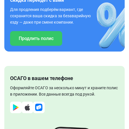
Скидка переедет с вами
Для продления подберём вариант, где
сохранится ваша скидка за безаварийную
езду — даже при смене компании.
Продлить полис
ОСАГО в вашем телефоне
Оформляйте ОСАГО за несколько минут и храните полис
в приложении. Все данные всегда под рукой.