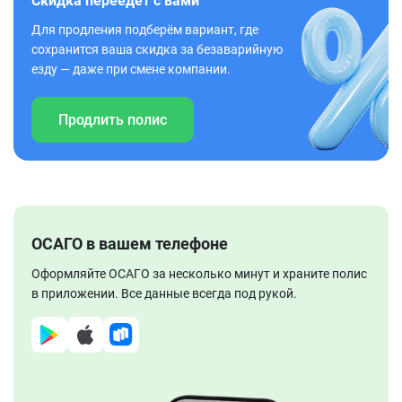
Скидка переедет с вами
Для продления подберём вариант, где
сохранится ваша скидка за безаварийную
езду — даже при смене компании.
Продлить полис
ОСАГО в вашем телефоне
Оформляйте ОСАГО за несколько минут и храните полис
в приложении. Все данные всегда под рукой.