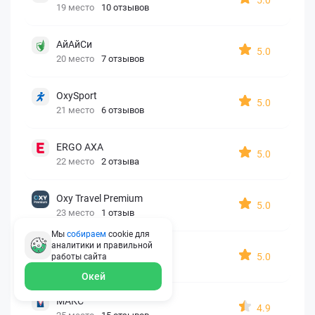
19 место
10 отзывов
АйАйСи
5.0
20 место
7 отзывов
OxySport
5.0
21 место
6 отзывов
ERGO AXA
5.0
22 место
2 отзыва
Oxy Travel Premium
5.0
23 место
1 отзыв
Мы
собираем
cookie для
аналитики и правильной
УралСиб
5.0
работы
сайта
24 место
1 отзыв
Окей
МАКС
4.9