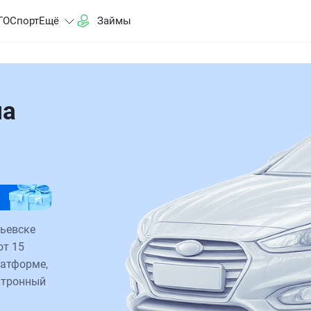
ГО
Спорт
Ещё
Займы
на
тьевске
от 15
латформе,
ктронный