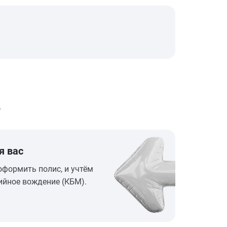
е
я вас
оформить полис, и учтём
ийное вождение (КБМ).