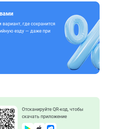
 вами
 вариант, где сохранится
ийную езду — даже при
Отсканируйте QR-код, чтобы
скачать приложение