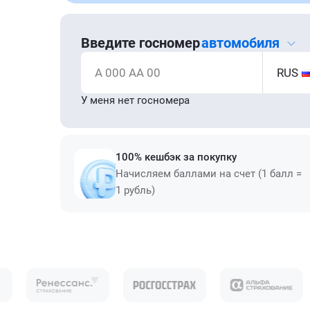
Введите госномер
автомобиля
А 000 АА 00
RUS
У меня нет госномера
100% кешбэк за покупку
Начисляем баллами на счет (1 балл =
1 рубль)