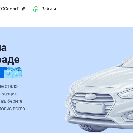
ГО
Спорт
Ещё
Займы
на
раде
е стало
ведущих
 выберите
полис всего