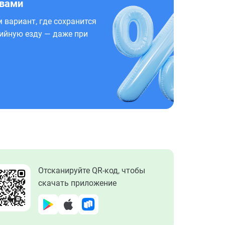
 вами
 вариант, где сохранится
ийную езду — даже при
Отсканируйте QR-код, чтобы
скачать приложение