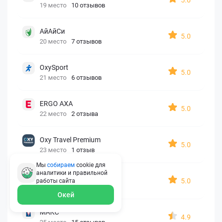
19 место
10 отзывов
АйАйСи
5.0
20 место
7 отзывов
OxySport
5.0
21 место
6 отзывов
ERGO AXA
5.0
22 место
2 отзыва
Oxy Travel Premium
5.0
23 место
1 отзыв
Мы
собираем
cookie для
аналитики и правильной
УралСиб
5.0
работы
сайта
24 место
1 отзыв
Окей
МАКС
4.9