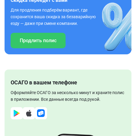
Скидка переедет с вами
Для продления подберём вариант, где
сохранится ваша скидка за безаварийную
езду — даже при смене компании.
Продлить полис
ОСАГО в вашем телефоне
Оформляйте ОСАГО за несколько минут и храните полис
в приложении. Все данные всегда под рукой.