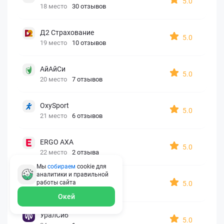
5.0
18 место
30 отзывов
Д2 Страхование
5.0
19 место
10 отзывов
АйАйСи
5.0
20 место
7 отзывов
OxySport
5.0
21 место
6 отзывов
ERGO AXA
5.0
22 место
2 отзыва
Мы
собираем
cookie для
аналитики и правильной
Oxy Travel Premium
работы
сайта
5.0
23 место
1 отзыв
Окей
УралСиб
5.0