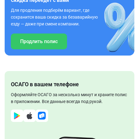
Скидка переедет с вами
Для продления подберём вариант, где
сохранится ваша скидка за безаварийную
езду — даже при смене компании.
Продлить полис
ОСАГО в вашем телефоне
Оформляйте ОСАГО за несколько минут и храните полис
в приложении. Все данные всегда под рукой.