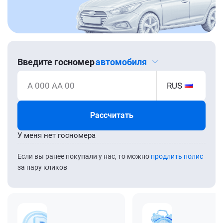
Введите госномер
автомобиля
А 000 АА 00
RUS
Рассчитать
У меня нет госномера
Если вы ранее покупали у нас, то можно
продлить полис
за пару кликов