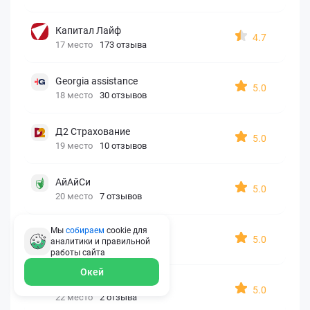
Капитал Лайф
4.7
17 место
173 отзыва
Georgia assistance
5.0
18 место
30 отзывов
Д2 Страхование
5.0
19 место
10 отзывов
АйАйСи
5.0
20 место
7 отзывов
Мы
собираем
cookie для
OxySport
5.0
аналитики и правильной
21 место
6 отзывов
работы
сайта
Окей
ERGO AXA
5.0
22 место
2 отзыва