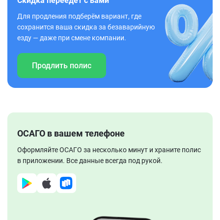
Скидка переедет с вами
Для продления подберём вариант, где
сохранится ваша скидка за безаварийную
езду — даже при смене компании.
Продлить полис
ОСАГО в вашем телефоне
Оформляйте ОСАГО за несколько минут и храните полис
в приложении. Все данные всегда под рукой.