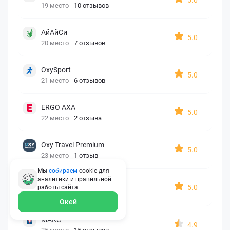
19 место
10 отзывов
АйАйСи
5.0
20 место
7 отзывов
OxySport
5.0
21 место
6 отзывов
ERGO AXA
5.0
22 место
2 отзыва
Oxy Travel Premium
5.0
23 место
1 отзыв
Мы
собираем
cookie для
аналитики и правильной
УралСиб
5.0
работы
сайта
24 место
1 отзыв
Окей
МАКС
4.9