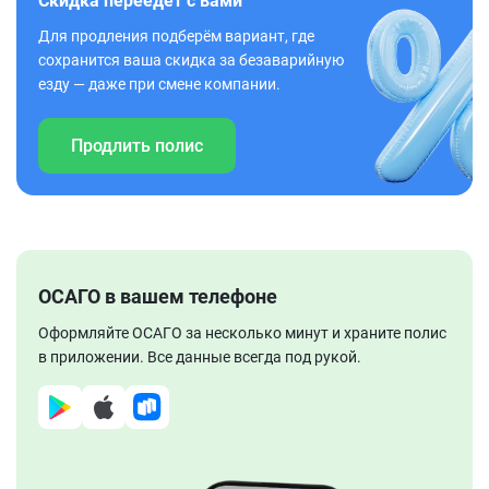
Скидка переедет с вами
Для продления подберём вариант, где
сохранится ваша скидка за безаварийную
езду — даже при смене компании.
Продлить полис
ОСАГО в вашем телефоне
Оформляйте ОСАГО за несколько минут и храните полис
в приложении. Все данные всегда под рукой.