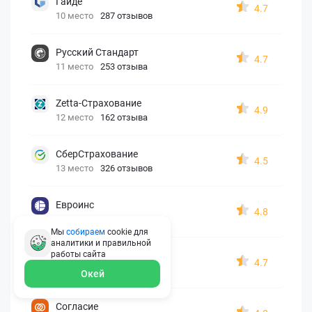
Гайде
4.7
10 место
287 отзывов
Русский Стандарт
4.7
11 место
253 отзыва
Zetta-Страхование
4.9
12 место
162 отзыва
СберСтрахование
4.5
13 место
326 отзывов
Евроинс
4.8
14 место
187 отзывов
Мы
собираем
cookie для
аналитики и правильной
работы
сайта
АК БАРС
4.7
15 место
210 отзывов
Окей
Согласие