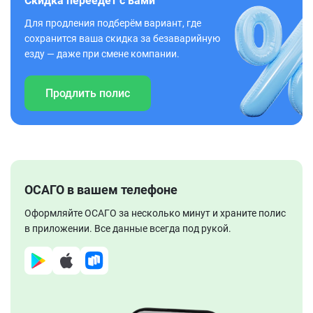
Скидка переедет с вами
Для продления подберём вариант, где
сохранится ваша скидка за безаварийную
езду — даже при смене компании.
Продлить полис
ОСАГО в вашем телефоне
Оформляйте ОСАГО за несколько минут и храните полис
в приложении. Все данные всегда под рукой.