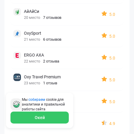
АйАйСи
5.0
20 место
7 отзывов
OxySport
5.0
21 место
6 отзывов
ERGO AXA
5.0
22 место
2 отзыва
Oxy Travel Premium
5.0
23 место
1 отзыв
УралСиб
Мы
собираем
cookie для
5.0
аналитики и правильной
24 место
1 отзыв
работы
сайта
Окей
МАКС
4.9
25 место
15 отзывов