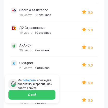
Georgia assistance
5.0
18 место
30 отзывов
Д2 Страхование
5.0
19 место
10 отзывов
АйАйСи
5.0
20 место
7 отзывов
OxySport
5.0
21 место
6 отзывов
ERGO AXA
Мы
собираем
cookie для
5.0
аналитики и правильной
22 место
2 отзыва
работы
сайта
Окей
Oxy Travel Premium
5.0
23 место
1 отзыв