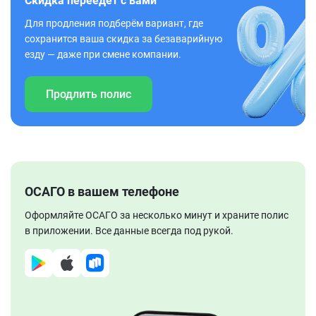
Скидка переедет с вами
Для продления подберём вариант, где
сохранится ваша скидка за безаварийную
езду — даже при смене компании.
Продлить полис
ОСАГО в вашем телефоне
Оформляйте ОСАГО за несколько минут и храните полис
в приложении. Все данные всегда под рукой.