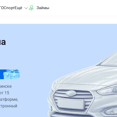
ГО
Спорт
Ещё
Займы
на
тинске
от 15
латформе,
ктронный