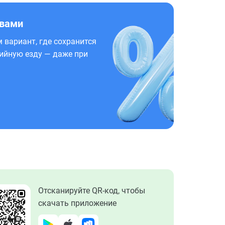
 вами
 вариант, где сохранится
ийную езду — даже при
Отсканируйте QR-код, чтобы
скачать приложение