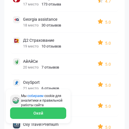
4.7
17 место
173 отзыва
Georgia assistance
5.0
18 место
30 отзывов
Д2 Страхование
5.0
19 место
10 отзывов
АйАйСи
5.0
20 место
7 отзывов
OxySport
5.0
21 место
6 отзывов
Мы
собираем
cookie для
аналитики и правильной
ERGO AXA
работы
сайта
5.0
22 место
2 отзыва
Окей
Oxy Travel Premium
5.0