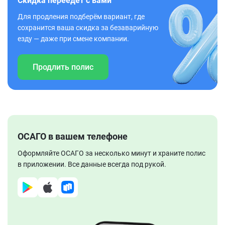
Скидка переедет с вами
Для продления подберём вариант, где
сохранится ваша скидка за безаварийную
езду — даже при смене компании.
Продлить полис
ОСАГО в вашем телефоне
Оформляйте ОСАГО за несколько минут и храните полис
в приложении. Все данные всегда под рукой.