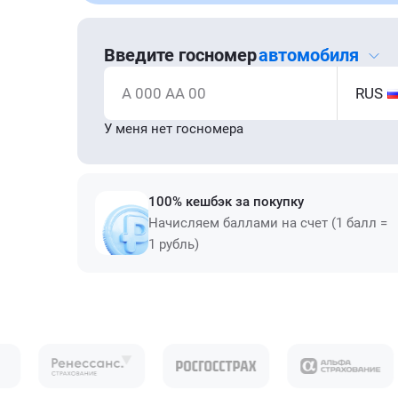
Введите госномер
автомобиля
А 000 АА 00
RUS
У меня нет госномера
100% кешбэк за покупку
Начисляем баллами на счет (1 балл =
1 рубль)