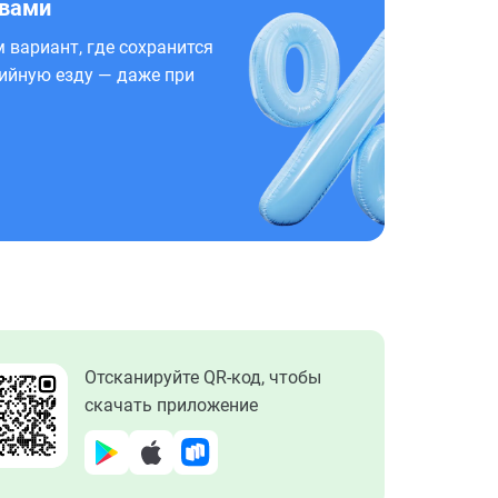
 вами
 вариант, где сохранится
ийную езду — даже при
Отсканируйте QR-код, чтобы
скачать приложение