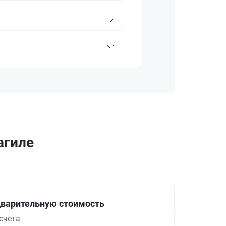
агиле
варительную стоимость
счета