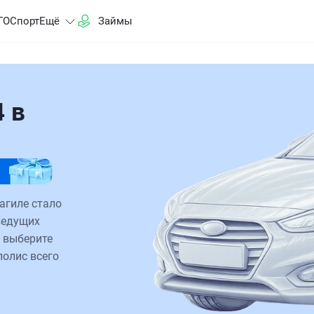
ГО
Спорт
Ещё
Займы
 в
агиле стало
ведущих
 выберите
полис всего