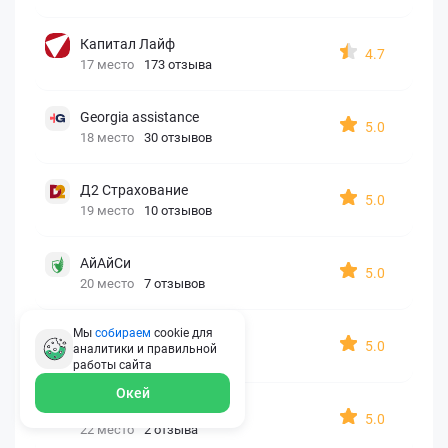
Капитал Лайф
4.7
17 место
173 отзыва
Georgia assistance
5.0
18 место
30 отзывов
Д2 Страхование
5.0
19 место
10 отзывов
АйАйСи
5.0
20 место
7 отзывов
Мы
собираем
cookie для
OxySport
5.0
аналитики и правильной
21 место
6 отзывов
работы
сайта
Окей
ERGO AXA
5.0
22 место
2 отзыва