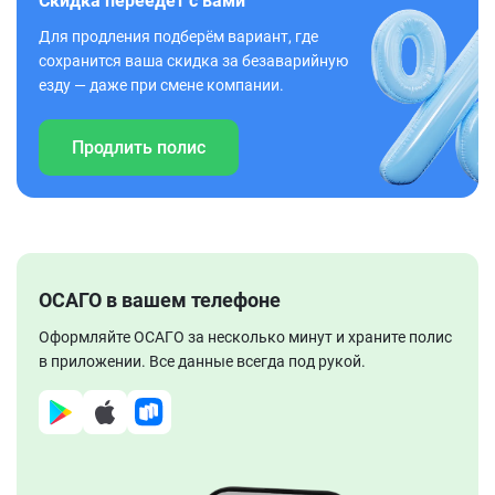
Скидка переедет с вами
Для продления подберём вариант, где
сохранится ваша скидка за безаварийную
езду — даже при смене компании.
Продлить полис
ОСАГО в вашем телефоне
Оформляйте ОСАГО за несколько минут и храните полис
в приложении. Все данные всегда под рукой.